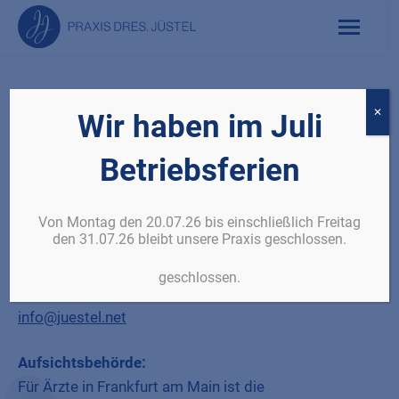
Impressum
✕
Wir haben im Juli
Betriebsferien
Verantwortliche:
Dr. med. Alexander Jüstel und Dr. med. Nicola Jüstel
Von Montag den 20.07.26 bis einschließlich Freitag
den 31.07.26 bleibt unsere Praxis geschlossen.
Kontakt:
Goethestraße 20 – 22, 60313 Frankfurt
geschlossen.
Telefon: 069 287705
info@juestel.net
Aufsichtsbehörde:
Für Ärzte in Frankfurt am Main ist die