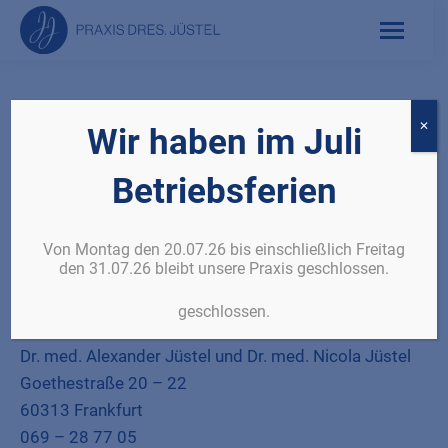
Datenschutzerklärung
✕
Wir haben im Juli
Betriebsferien
1. Name und Kontaktdaten des für die
Verarbeitung Verantwortlichen
Von Montag den 20.07.26 bis einschließlich Freitag
den 31.07.26 bleibt unsere Praxis geschlossen.
Diese Datenschutz-Information gilt für die
Datenverarbeitung durch:
geschlossen.
Verantwortliche:
Dr. med. Alexander Jüstel und Dr. med. Nicola Jüstel
Goethestraße 20 – 22
60313 Frankfurt
069 – 28 77 05